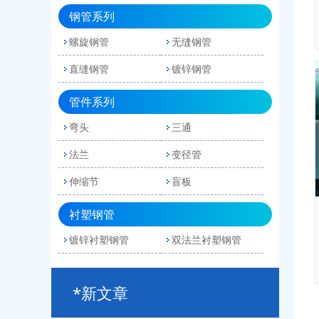
钢管系列
螺旋钢管
无缝钢管
直缝钢管
镀锌钢管
管件系列
弯头
三通
法兰
变径管
伸缩节
盲板
衬塑钢管
镀锌衬塑钢管
双法兰衬塑钢管
*新文章