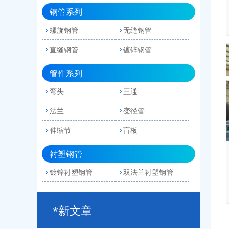
钢管系列
螺旋钢管
无缝钢管
直缝钢管
镀锌钢管
管件系列
弯头
三通
法兰
变径管
伸缩节
盲板
衬塑钢管
镀锌衬塑钢管
双法兰衬塑钢管
*新文章